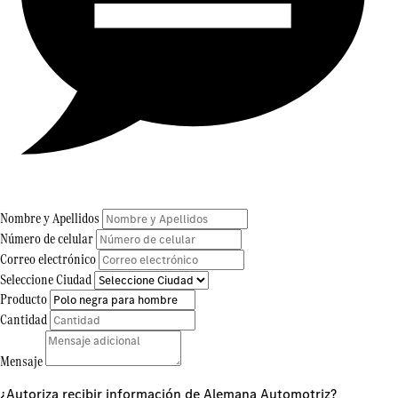
Nombre y Apellidos
Número de celular
Correo electrónico
Seleccione Ciudad
Producto
Cantidad
Mensaje
¿Autoriza recibir información de Alemana Automotriz?