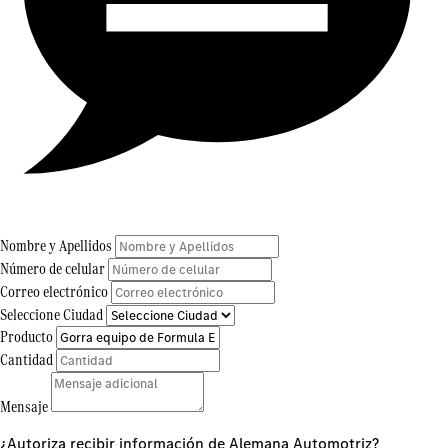
Nombre y Apellidos
Número de celular
Correo electrónico
Seleccione Ciudad
Producto
Cantidad
Mensaje
¿Autoriza recibir información de Alemana Automotriz?