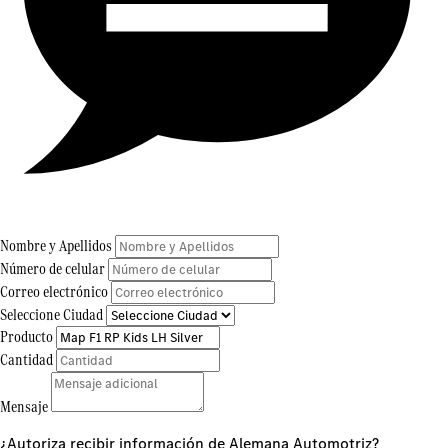
Nombre y Apellidos
Número de celular
Correo electrónico
Seleccione Ciudad
Producto
Cantidad
Mensaje
¿Autoriza recibir información de Alemana Automotriz?